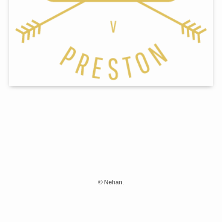
©
Nehan.