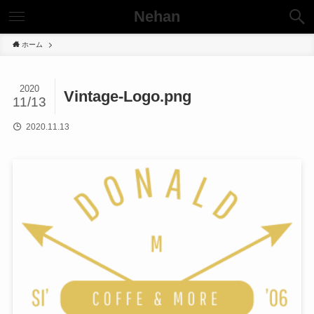
Nehan
ホーム
2020
Vintage-Logo.png
11/13
2020.11.13